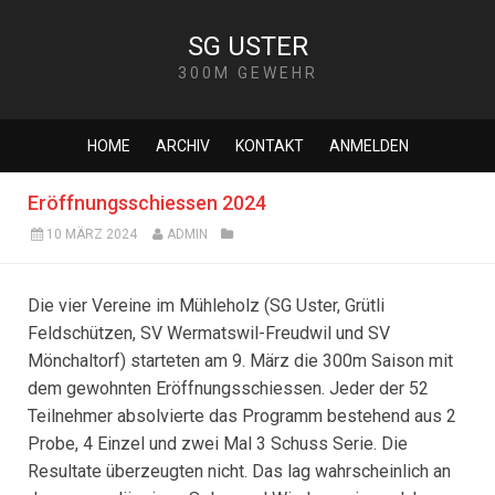
SG USTER
300M GEWEHR
HOME
ARCHIV
KONTAKT
ANMELDEN
Eröffnungsschiessen 2024
10 MÄRZ 2024
ADMIN
Die vier Vereine im Mühleholz (SG Uster, Grütli
Feldschützen, SV Wermatswil-Freudwil und SV
Mönchaltorf) starteten am 9. März die 300m Saison mit
dem gewohnten Eröffnungsschiessen. Jeder der 52
Teilnehmer absolvierte das Programm bestehend aus 2
Probe, 4 Einzel und zwei Mal 3 Schuss Serie. Die
Resultate überzeugten nicht. Das lag wahrscheinlich an